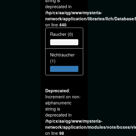
string is
deprecated in
/hp/cx/aa/qg/www/mysteria-
network/application/libraries/Ilch/Database
on line
440
Raucher (0)
Nichtraucher
(1)
Deprecated
:
Increment on non-
alphanumeric
string is
deprecated in
/hp/cx/aa/qg/www/mysteria-
network/application/modules/vote/boxes/v
on line
98