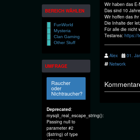
Wir haben das E-
Das sind 10 Jahre
BEREICH WÄHLEN
Wir hoffen das ihr
Die Inhalte der le
FunWorld
Für alle die nicht
Mysteria
Testarea:
https:/
Clan Gaming
Other Stuff
Alex
01. Ja
Network
UMFRAGE
Kommentare
Raucher
oder
Nichtraucher?
Deprecated
:
mysqli_real_escape_string():
Passing null to
parameter #2
($string) of type