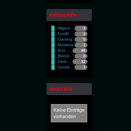
KATEGORIEN
Allgemein
3
FunWorld
2
Gaming
5
Mysteria
1
Arzt-Witze
98
Blondinen-Witze
0
Gedichte - Gradl
22
Geister/Gespenster
3
SHOUTBOX
Keine Einträge
vorhanden