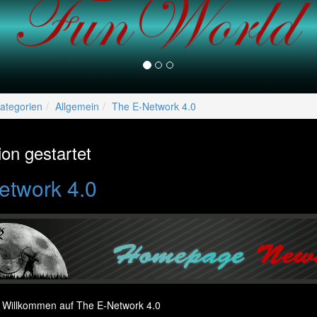
lper/Menu/Model.php
ategorien
Allgemein
The E-Network 4.0
on gestartet
etwork 4.0
h Willkommen auf The E-Network 4.0