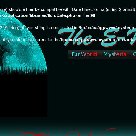
 false) should either be compatible with DateTime::format(string $format
/application/libraries/Ilch/Date.php
on line
98
 ($string) of type string is deprecated in
/hp/cx/aa/qg/www/mysteria-
 of type string is deprecated in
/hp/cx/aa/qg/www/mysteria-network/a