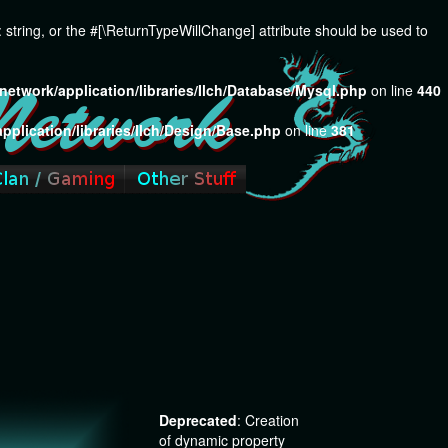
): string, or the #[\ReturnTypeWillChange] attribute should be used to
network/application/libraries/Ilch/Database/Mysql.php
on line
440
pplication/libraries/Ilch/Design/Base.php
on line
381
Next
Deprecated
: Creation
of dynamic property