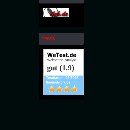
TESTS
gut (1.9)
Testdatum: 03/2018
theenetwork.de