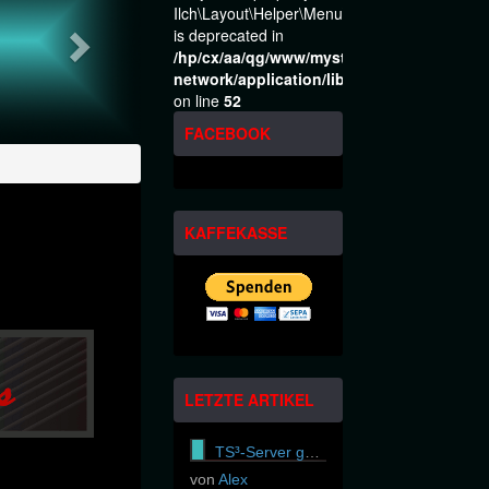
Ilch\Layout\Helper\Menu\Model::$layout
is deprecated in
/hp/cx/aa/qg/www/mysteria-
network/application/libraries/Ilch/Layout
on line
52
FACEBOOK
KAFFEKASSE
LETZTE ARTIKEL
TS³-Server gekündigt
von
Alex