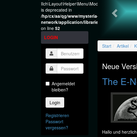
Ilch\Layout\Helper\Menu\Model::$layout
is deprecated in
/hp/cx/aa/qg/www/mysteria-
network/application/libraries/Ilch/Layout/He
on line
52
LOGIN
Start
Artikel
K
Neue Versi
The E-N
Angemeldet
bleiben?
Login
Registrieren
Passwort
vergessen?
Hallo und herzlic