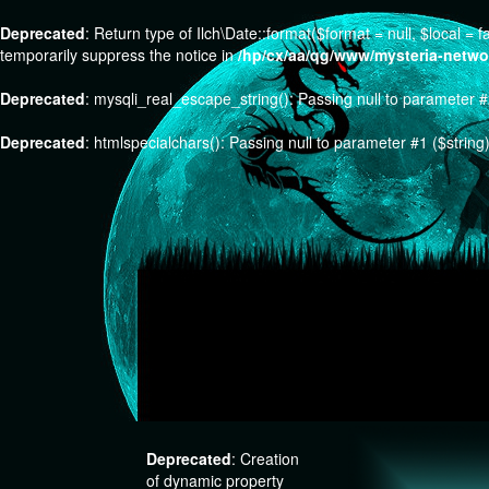
Deprecated
: Return type of Ilch\Date::format($format = null, $local =
temporarily suppress the notice in
/hp/cx/aa/qg/www/mysteria-network
Deprecated
: mysqli_real_escape_string(): Passing null to parameter #2
Deprecated
: htmlspecialchars(): Passing null to parameter #1 ($string)
Previous
Deprecated
: Creation
of dynamic property